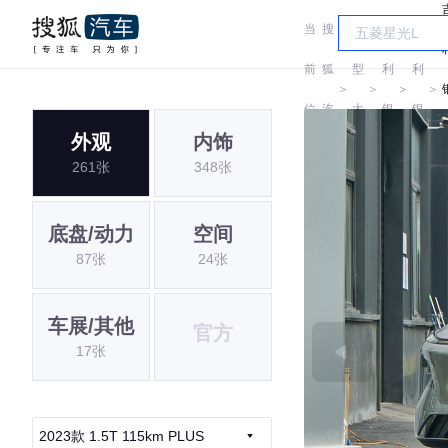
当
搜
车
吉
吉
前
狐
型
利
利
＞
＞
＞
＞
位
汽
大
银
银
外观
内饰
置:
车
全
河
河
261张
348张
底盘/动力
空间
87张
24张
车展/其他
官方
17张
2023款 1.5T 115km PLUS