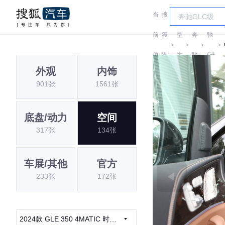
当
搜
车
奔
前
狐
型
奔
驰
＞
＞
＞
＞
位
汽
大
驰
(进
外观
内饰
置:
车
全
口)
901张
1561张
底盘/动力
空间
317张
134张
车展/其他
官方
233张
172张
2024款 GLE 350 4MATIC 时尚