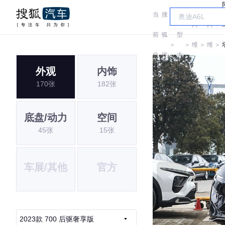
当
搜
车
阿
阿
前
狐
型
＞
＞
维
＞
维
＞
位
汽
大
塔
塔
外观
内饰
置:
车
全
170张
182张
底盘/动力
空间
45张
15张
车展/其他
官方
2023款 700 后驱奢享版