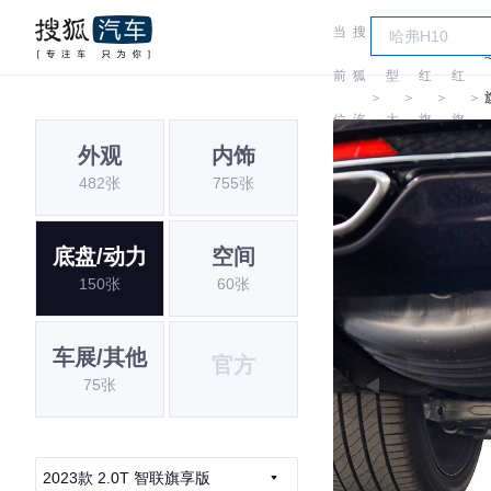
当
搜
车
前
狐
型
红
红
＞
＞
＞
＞
位
汽
大
旗
旗
外观
内饰
置:
车
全
482张
755张
底盘/动力
空间
150张
60张
车展/其他
官方
75张
2023款 2.0T 智联旗享版