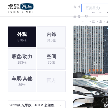
当
搜
车
比
比
前
狐
型
＞
＞
亚
＞
亚
＞
位
汽
大
迪
迪
外观
内饰
置:
车
全
578张
810张
底盘/动力
空间
183张
70张
车展/其他
官方
39张
2023款 冠军版 510KM 超越型