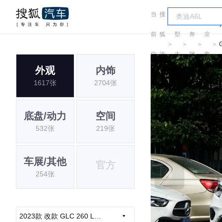
当
搜
车
北
前
狐
型
奔
京
＞
＞
＞
＞
位
汽
大
驰
奔
外观
内饰
置:
车
全
驰
1617张
2704张
底盘/动力
空间
532张
219张
车展/其他
官方
254张
2023款 改款 GLC 260 L