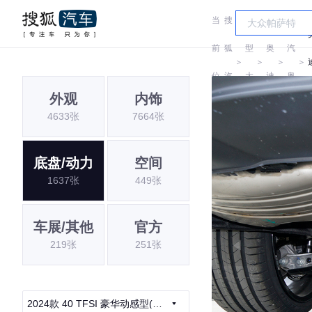
当
搜
车
一
前
狐
型
奥
汽
＞
＞
＞
＞
位
汽
大
迪
奥
外观
内饰
置:
车
全
迪
4633张
7664张
底盘/动力
空间
1637张
449张
车展/其他
官方
219张
251张
2024款 40 TFSI 豪华动感型(星