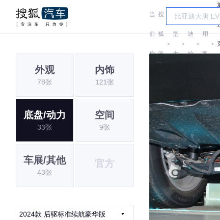
当
搜
车
凯
通
前
狐
型
迪
用
＞
＞
＞
＞
位
汽
大
拉
凯
I
外观
内饰
置:
车
全
克
迪
78张
121张
拉
克
底盘/动力
空间
33张
9张
车展/其他
官方
43张
2024款 后驱标准续航豪华版