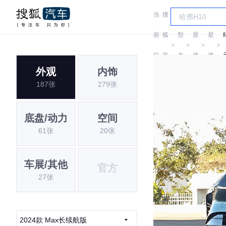
当
搜
车
前
狐
型
星
星
＞
＞
＞
＞
位
汽
大
途
途
外观
内饰
置:
车
全
187张
279张
底盘/动力
空间
61张
20张
车展/其他
官方
27张
2024款 Max长续航版