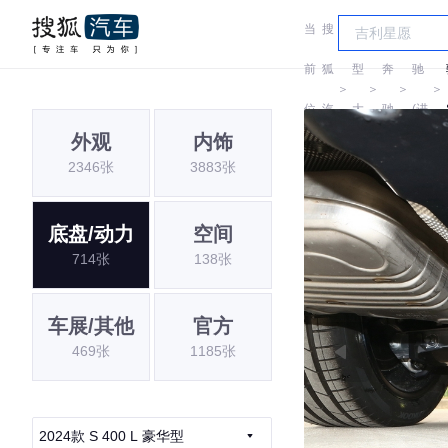
当
搜
车
奔
前
狐
型
奔
驰
＞
＞
＞
＞
位
汽
大
驰
(进
外观
内饰
置:
车
全
口)
2346张
3883张
底盘/动力
空间
714张
138张
车展/其他
官方
469张
1185张
2024款 S 400 L 豪华型