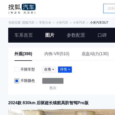
当前位置:
搜狐汽车
＞
车型大全
＞
小米汽车
＞
小米汽车
＞
小米汽车SU7
车系首页
图片
参数配置
口碑
外观(398)
内饰·VR(510)
底盘/动力(130)
不限车型
在售
停售
不限颜色
雅灰
2024款 830km 后驱超长续航高阶智驾Pro版