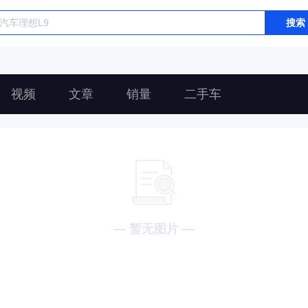
搜索
视频
文章
销量
二手车
— 暂无图片 —