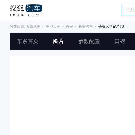
当前位置:
搜狐汽车
＞
车型大全
＞
长安
＞
长安汽车
＞
长安逸动EV460
车系首页
图片
参数配置
口碑