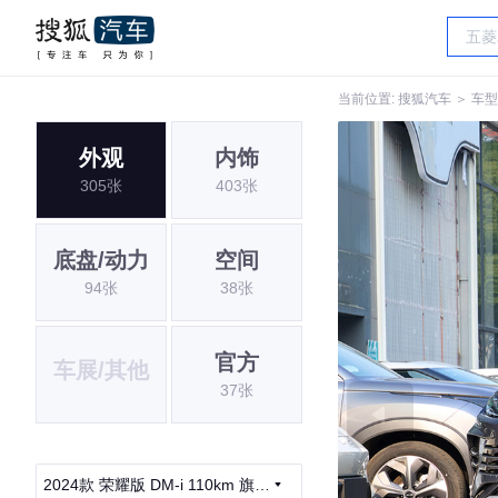
当前位置:
搜狐汽车
＞
车型
外观
内饰
305张
403张
底盘/动力
空间
94张
38张
官方
车展/其他
37张
2024款 荣耀版 DM-i 110km 旗舰