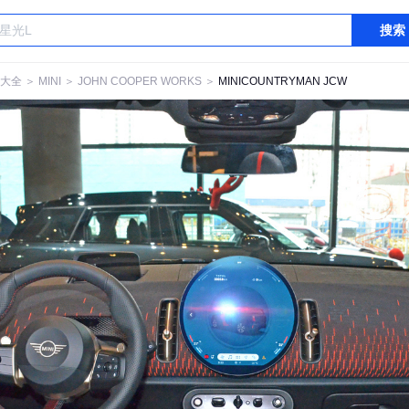
搜索
大全
＞
MINI
＞
JOHN COOPER WORKS
＞
MINICOUNTRYMAN JCW