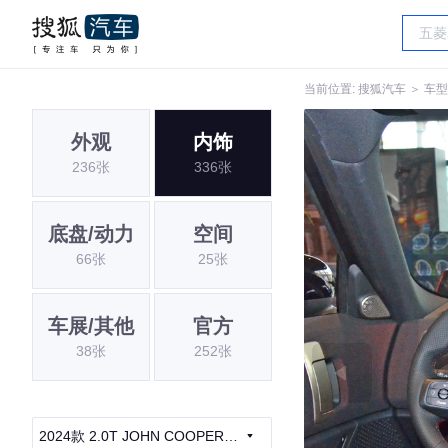
当前位置:
搜狐汽车
＞
车型
外观
内饰
236张
336张
底盘/动力
空间
66张
25张
车展/其他
官方
38张
252张
2024款 2.0T JOHN COOPER