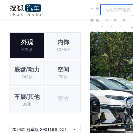
当
搜
车
前
狐
型
奇
奇
＞
＞
＞
＞
位
汽
大
瑞
瑞
外观
内饰
置:
车
全
679张
1076张
底盘/动力
空间
243张
78张
车展/其他
官方
39张
2024款 冠军版 290TGDI DCT豪