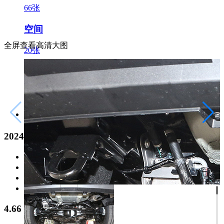
66张
空间
全屏查看高清大图
20张
车展/其他
69张
官方
2024款 Hi4-T 城市版
2026款 Hi4-T 智享版
2024款 Hi4-T 越野版
2024款 Hi4-T 城市版
2023款 Hi4-T 超能版
4.66
1/16