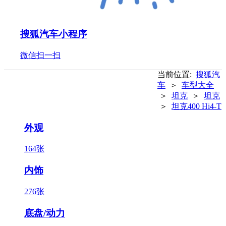
搜狐汽车小程序
微信扫一扫
当前位置:
搜狐汽
车
＞
车型大全
＞
坦克
＞
坦克
＞
坦克400 Hi4-T
外观
164张
内饰
276张
底盘/动力