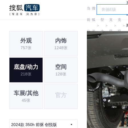
当
搜
车
雷
雷
前
狐
型
克
克
＞
＞
＞
＞
位
汽
大
萨
萨
外观
内饰
置:
车
全
斯
斯
757张
1248张
底盘/动力
空间
218张
128张
车展/其他
官方
45张
2024款 350h 前驱 创悦版