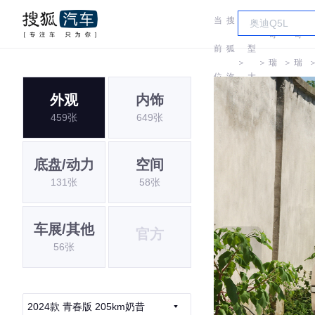
当
搜
车
奇
奇
前
狐
型
＞
＞
瑞
＞
瑞
位
汽
大
QQ
QQ
外观
内饰
置:
车
全
459张
649张
底盘/动力
空间
131张
58张
车展/其他
官方
56张
2024款 青春版 205km奶昔