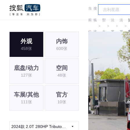
当
搜
车
尔
尔
前
狐
型
法
法
＞
＞
＞
＞
位
汽
大
罗
罗
外观
内饰
置:
车
全
密
密
G
458张
600张
欧
欧
底盘/动力
空间
127张
48张
车展/其他
官方
111张
10张
2024款 2.0T 280HP Tributo