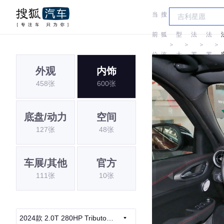
当
搜
车
尔
尔
前
狐
型
法
法
＞
＞
＞
＞
位
汽
大
罗
罗
外观
内饰
置:
车
全
密
密
G
458张
600张
欧
欧
底盘/动力
空间
127张
48张
车展/其他
官方
111张
10张
2024款 2.0T 280HP Tributo