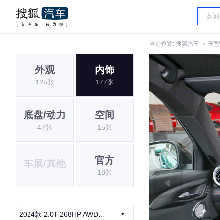
当前位置:
搜狐汽车
＞
车型
外观
内饰
125张
177张
底盘/动力
空间
47张
15张
官方
车展/其他
18张
2024款 2.0T 268HP AWD