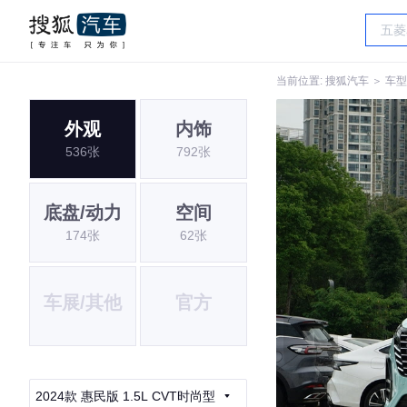
当前位置:
搜狐汽车
＞
车型
外观
内饰
536张
792张
底盘/动力
空间
174张
62张
车展/其他
官方
2024款 惠民版 1.5L CVT时尚型