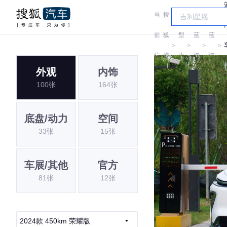
当
搜
车
睿
睿
前
狐
型
蓝
蓝
＞
＞
＞
＞
位
汽
大
汽
汽
外观
内饰
置:
车
全
车
车
100张
164张
底盘/动力
空间
33张
15张
车展/其他
官方
81张
12张
2024款 450km 荣耀版