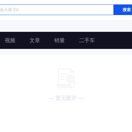
搜索
视频
文章
销量
二手车
— 暂无图片 —