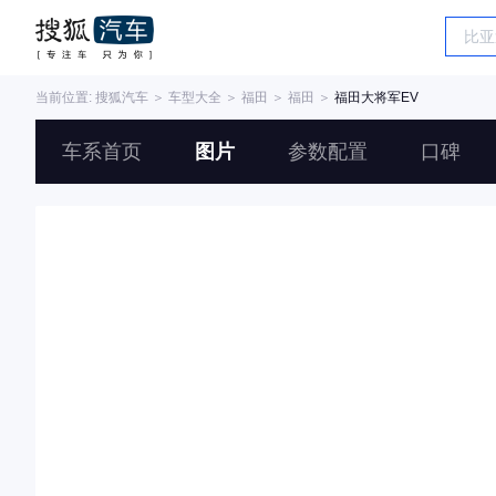
当前位置:
搜狐汽车
＞
车型大全
＞
福田
＞
福田
＞
福田大将军EV
车系首页
图片
参数配置
口碑