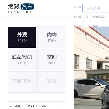
当
搜
车
前
狐
型
ARCFOX
＞
＞
位
汽
大
极狐
外观
内饰
置:
车
全
321张
476张
底盘/动力
空间
119张
38张
车展/其他
官方
2024款 560MAX 185kW