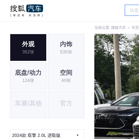
当前位置:
搜狐汽车
＞
车型
外观
内饰
352张
535张
底盘/动力
空间
124张
40张
车展/其他
官方
2024款 双擎 2.0L 进取版