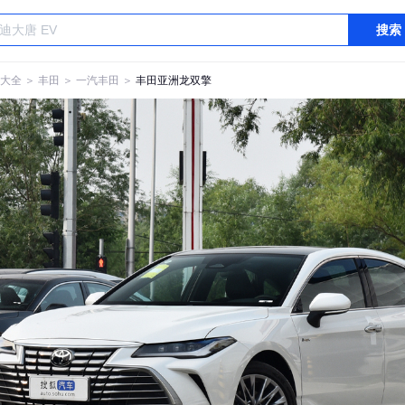
搜索
大全
＞
丰田
＞
一汽丰田
＞
丰田亚洲龙双擎