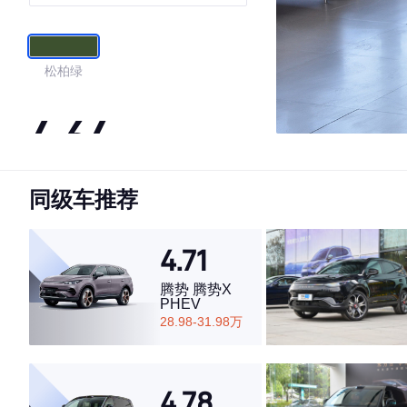
松柏绿
4.64
同级车推荐
·外观表现一般，低于91%同级车
·内饰表现较为优秀，优于59%同级车
·空间表现一般，低于56%同级车
4.71
腾势 腾势X
PHEV
28.98-31.98万
4.78