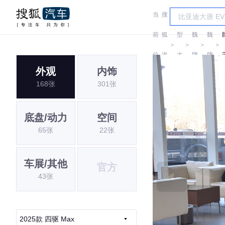
当
搜
车
前
狐
型
魏
魏
＞
＞
＞
＞
位
汽
大
牌
牌
外观
内饰
置:
车
全
168张
301张
底盘/动力
空间
65张
22张
车展/其他
官方
43张
2025款 四驱 Max