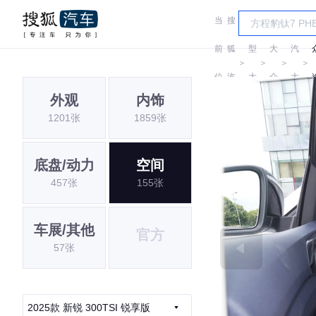
当
搜
车
上
前
狐
型
大
汽
＞
＞
＞
＞
位
汽
大
众
大
外观
内饰
置:
车
全
众
1201张
1859张
底盘/动力
空间
457张
155张
车展/其他
官方
57张
2025款 新锐 300TSI 锐享版