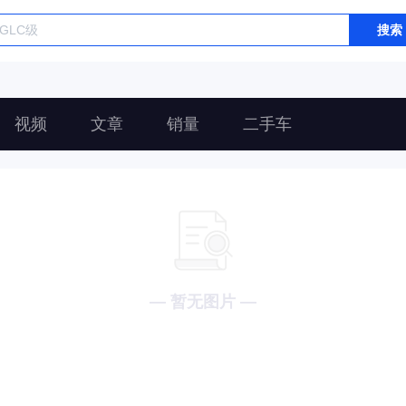
搜索
视频
文章
销量
二手车
— 暂无图片 —