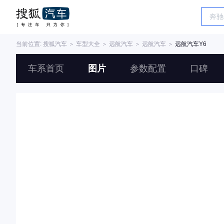
当前位置:
搜狐汽车
＞
车型大全
＞
远航汽车
＞
远航汽车
＞
远航汽车Y6
车系首页
图片
参数配置
口碑