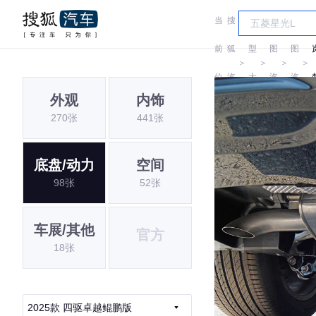
当
搜
车
岚
岚
前
狐
型
图
图
＞
＞
＞
＞
位
汽
大
汽
汽
外观
内饰
置:
车
全
车
车
270张
441张
底盘/动力
空间
98张
52张
车展/其他
官方
18张
2025款 四驱卓越鲲鹏版