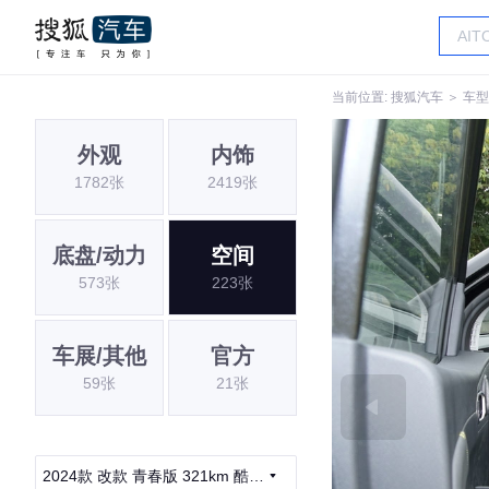
当前位置:
搜狐汽车
＞
车型
外观
内饰
1782张
2419张
底盘/动力
空间
573张
223张
车展/其他
官方
59张
21张
2024款 改款 青春版 321km 酷爱