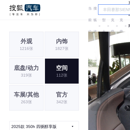
当
搜
车
雷
雷
前
狐
型
克
克
＞
＞
＞
＞
位
汽
大
萨
萨
外观
内饰
置:
车
全
斯
斯
1216张
1827张
底盘/动力
空间
319张
112张
车展/其他
官方
263张
342张
2025款 350h 四驱醇享版