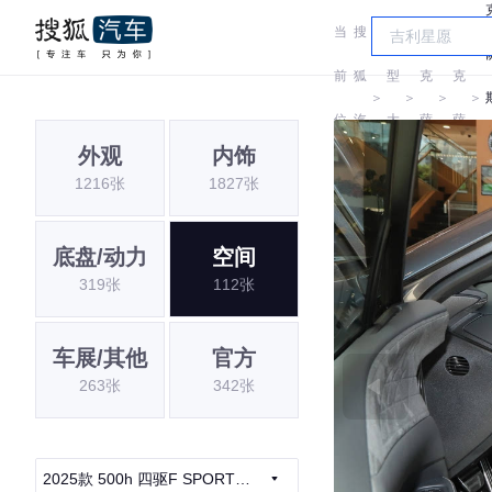
当
搜
车
雷
雷
前
狐
型
克
克
＞
＞
＞
＞
位
汽
大
萨
萨
外观
内饰
置:
车
全
斯
斯
1216张
1827张
底盘/动力
空间
319张
112张
车展/其他
官方
263张
342张
2025款 500h 四驱F SPORT