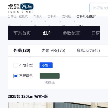
当前位
搜狐汽
车型大
吉利银
吉利银
吉利银河星舰7
＞
＞
＞
＞
置:
车
全
河
河
EM-i
车系首页
图片
参数配置
口碑
外观(130)
内饰·VR(175)
底盘/动力(43)
不限车型
停售
不限颜色
拂柳绿
2025款 120km 探索+版