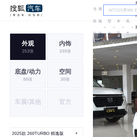
当
搜
车
东
前
狐
型
本
风
＞
＞
＞
＞
位
汽
大
田
本
外观
内饰
置:
车
全
田
253张
339张
底盘/动力
空间
88张
30张
车展/其他
官方
2025款 260TURBO 精逸版