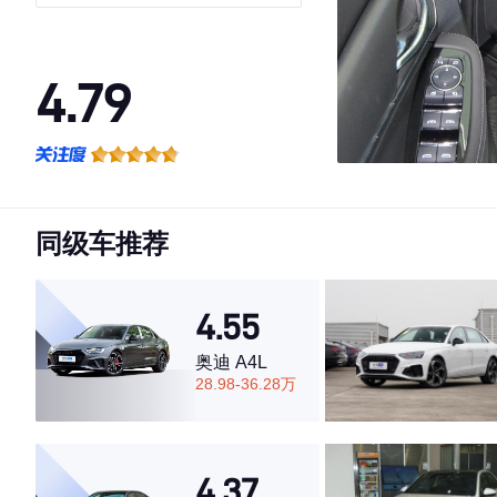
4.79
·外观表现较为优秀，优于89%同级车
·内饰表现较为优秀，优于92%同级车
·空间表现一般，低于67%同级车
同级车推荐
4.55
奥迪 A4L
28.98-36.28万
4.37