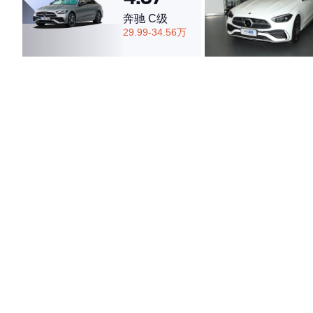
奔驰 C级
29.99-34.56万