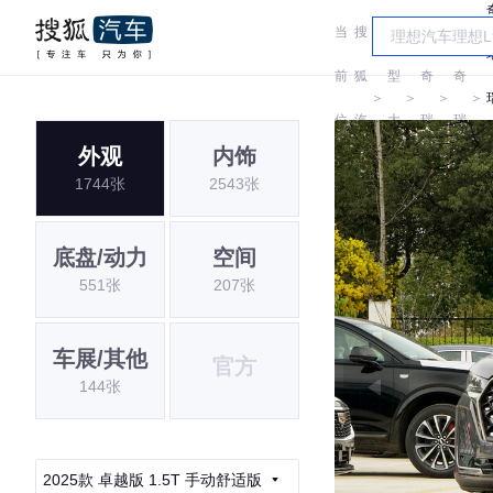
当
搜
车
前
狐
型
奇
奇
＞
＞
＞
＞
位
汽
大
瑞
瑞
外观
内饰
置:
车
全
1744张
2543张
底盘/动力
空间
551张
207张
车展/其他
官方
144张
2025款 卓越版 1.5T 手动舒适版