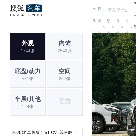
当
搜
车
前
狐
型
奇
奇
＞
＞
＞
＞
位
汽
大
瑞
瑞
外观
内饰
置:
车
全
1744张
2543张
底盘/动力
空间
551张
207张
车展/其他
官方
144张
2025款 卓越版 1.5T CVT尊贵版