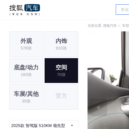
当前位置:
搜狐汽车
＞
车型
外观
内饰
578张
810张
底盘/动力
空间
183张
70张
车展/其他
官方
39张
2025款 智驾版 510KM 领先型