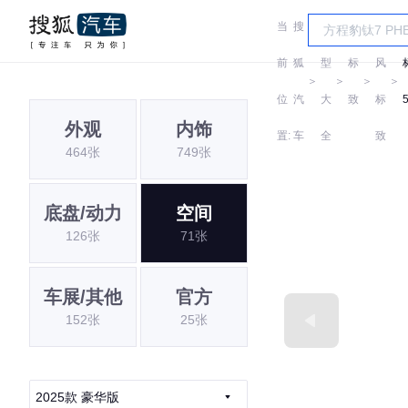
当
搜
车
东
前
狐
型
标
风
＞
＞
＞
＞
位
汽
大
致
标
外观
内饰
置:
车
全
致
464张
749张
底盘/动力
空间
126张
71张
车展/其他
官方
152张
25张
2025款 豪华版