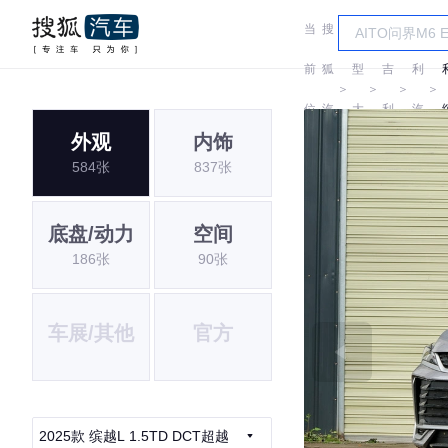
当
搜
车
吉
前
狐
型
吉
利
＞
＞
＞
＞
位
汽
大
利
汽
外观
内饰
置:
车
全
车
584张
837张
底盘/动力
空间
186张
90张
车展/其他
官方
2025款 缤越L 1.5TD DCT超越