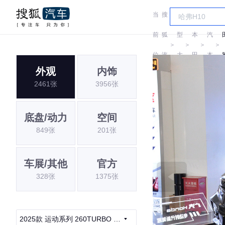
当
搜
车
广
前
狐
型
本
汽
＞
＞
＞
＞
位
汽
大
田
本
外观
内饰
置:
车
全
田
2461张
3956张
底盘/动力
空间
849张
201张
车展/其他
官方
328张
1375张
2025款 运动系列 260TURBO 豪