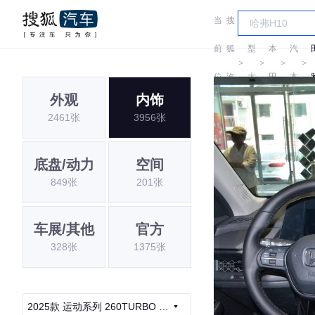
当
搜
车
广
前
狐
型
本
汽
＞
＞
＞
＞
位
汽
大
田
本
外观
内饰
置:
车
全
田
2461张
3956张
底盘/动力
空间
849张
201张
车展/其他
官方
328张
1375张
2025款 运动系列 260TURBO 豪