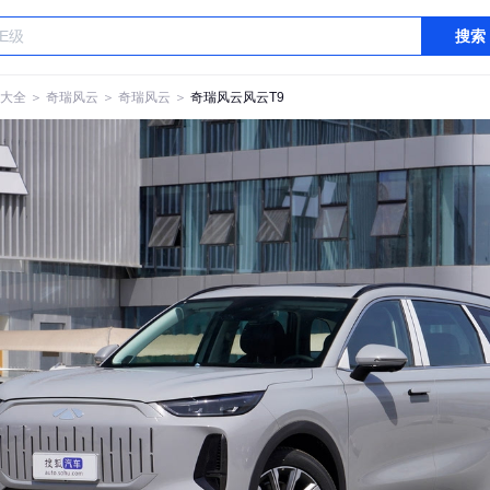
搜索
大全
＞
奇瑞风云
＞
奇瑞风云
＞
奇瑞风云风云T9