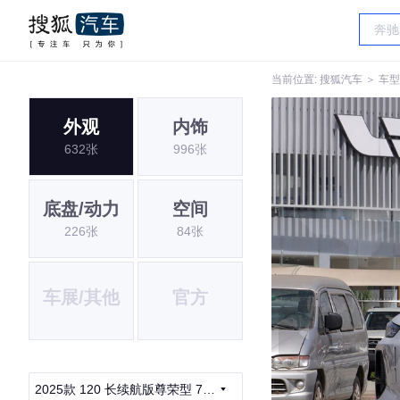
当前位置:
搜狐汽车
＞
车型
外观
内饰
632张
996张
底盘/动力
空间
226张
84张
车展/其他
官方
2025款 120 长续航版尊荣型 7座