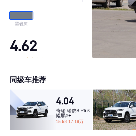
磷酸铁锂
墨岩灰
4.62
·外观表现一般，低于91%同级车
·内饰表现较为优秀，优于54%同级车
同级车推荐
·空间表现一般，低于60%同级车
4.04
奇瑞 瑞虎8 Plus
鲲鹏e+
15.58-17.18万