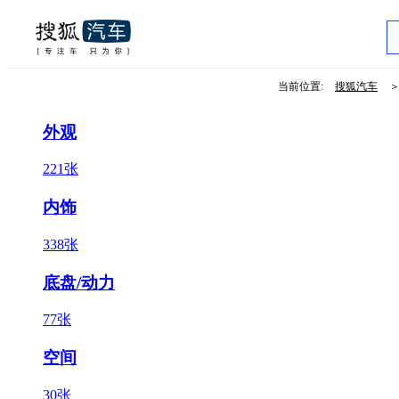
当前位置:
搜狐汽车
外观
221张
内饰
338张
底盘/动力
77张
空间
30张