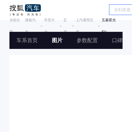
当前位
搜狐汽
车型大
五
上汽通用五
五菱星光
＞
＞
＞
＞
置:
车
全
菱
菱
EV
车系首页
图片
参数配置
口碑