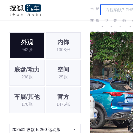
当
搜
车
奔
前
狐
型
奔
驰
＞
＞
＞
＞
位
汽
大
驰
(进
外观
内饰
置:
车
全
口)
942张
1308张
底盘/动力
空间
238张
25张
车展/其他
官方
178张
1475张
2025款 改款 E 260 运动版