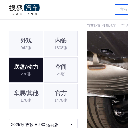
当前位置:
搜狐汽车
＞
车型
外观
内饰
942张
1308张
底盘/动力
空间
238张
25张
车展/其他
官方
178张
1475张
2025款 改款 E 260 运动版