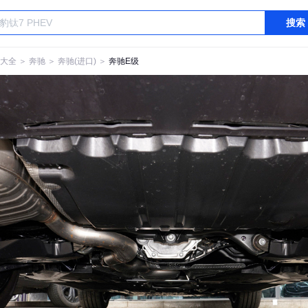
搜索
大全
＞
奔驰
＞
奔驰(进口)
＞
奔驰E级