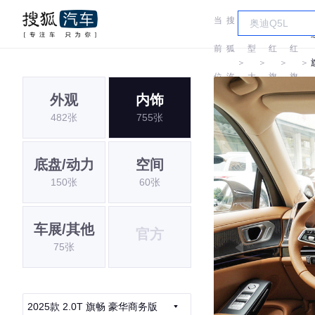
当
搜
车
前
狐
型
红
红
＞
＞
＞
＞
位
汽
大
旗
旗
外观
内饰
置:
车
全
482张
755张
底盘/动力
空间
150张
60张
车展/其他
官方
75张
2025款 2.0T 旗畅 豪华商务版