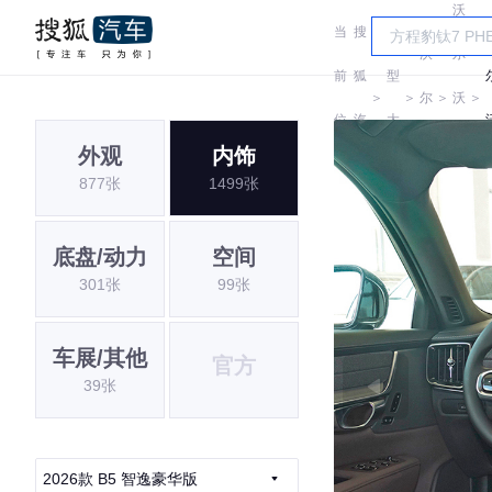
沃
当
搜
车
沃
尔
前
狐
型
＞
＞
尔
＞
沃
＞
位
汽
大
沃
亚
外观
内饰
置:
车
全
877张
1499张
太
底盘/动力
空间
301张
99张
车展/其他
官方
39张
2026款 B5 智逸豪华版